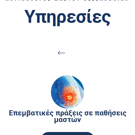
Υπηρεσίες
Έλεγχος μαστών με ενθέματα
Έρευνες απέδειξαν ότι οι γυναίκες με ενθέματα
σιλικόνης για λόγους αισθητικής ή για