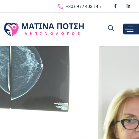
Παράκαμψη
+30 6977 403 145
προς το
κυρίως
περιεχόμενο
.
.