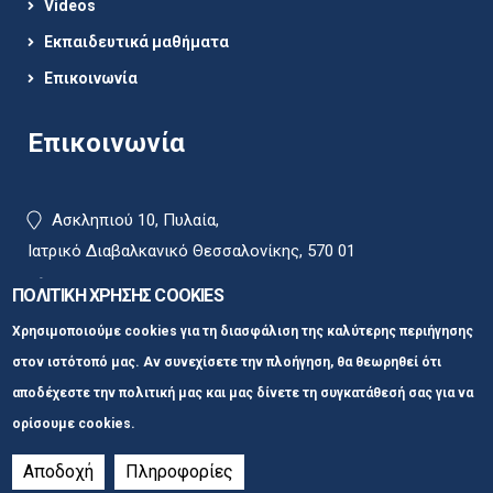
Videos
Εκπαιδευτικά μαθήματα
Επικοινωνία
Επικοινωνία
Ασκληπιού 10, Πυλαία,
Ιατρικό Διαβαλκανικό Θεσσαλονίκης, 570 01
2310 400215 (εσωτ.γραμμή 2153)
ΠΟΛΙΤΙΚΗ ΧΡΗΣΗΣ COOKIES
+30 6977 403 145
Χρησιμοποιούμε cookies για τη διασφάλιση της καλύτερης περιήγησης
matinapotsi@hotmail.com
στον ιστότοπό μας. Αν συνεχίσετε την πλοήγηση, θα θεωρηθεί ότι
αποδέχεστε την πολιτική μας και μας δίνετε τη συγκατάθεσή σας για να
www.aktinologosthessaloniki.gr
ορίσουμε cookies.
Αποδοχή
Πληροφορίες