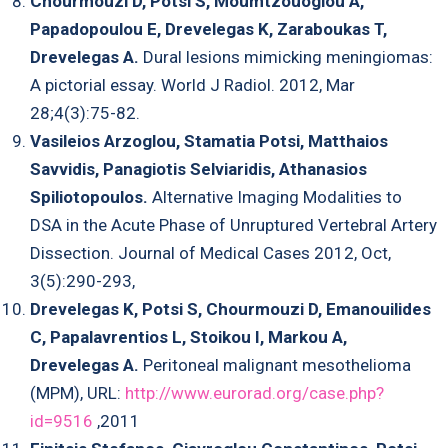
Chourmouzi D, Potsi S, Moumtzouoglou A,
Papadopoulou E, Drevelegas K, Zaraboukas T,
Drevelegas A.
Dural lesions mimicking meningiomas:
A pictorial essay. World J Radiol. 2012, Mar
28;4(3):75-82.
Vasileios Arzoglou, Stamatia Potsi, Matthaios
Savvidis, Panagiotis Selviaridis, Athanasios
Spiliotopoulos.
Alternative Imaging Modalities to
DSA in the Acute Phase of Unruptured Vertebral Artery
Dissection. Journal of Medical Cases 2012, Oct,
3(5):290-293,
Drevelegas K, Potsi S, Chourmouzi D, Emanouilides
C, Papalavrentios L, Stoikou I, Markou A,
Drevelegas A.
Peritoneal malignant mesothelioma
(MPM), URL:
http://www.eurorad.org/case.php?
id=9516
,2011