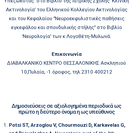
Υπεζωκότας" στο Βιβλίο της Ιατρικής Σχολής ‘Κλινική
Ακτινολογία’ του Ελληνικού Κολλεγίου Ακτινολογίας
και του Κεφαλαίου "Νευροεκφυλιστικές παθήσεις
εγκεφάλου και σπονδυλικής στήλης" στο Βιβλίο
'Νευρολογία' των κ.Λογοθέτη-Μυλωνά.
Επικοινωνία
ΔΙΑΒΑΛΚΑΝΙΚΟ ΚΕΝΤΡΟ ΘΕΣΣΑΛΟΝΙΚΗΣ Ασκληπιού
10,Πυλαία, -1 όροφος, τηλ.2310 400212
Δημοσιεύσεις σε αξιολογημένα περιοδικά ως
πρώτο η δεύτερο όνομα η ως υπεύθυνος
Potsi ST, Arzoglou V, Chourmouzi D, Karkavelas G,