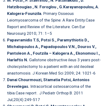
M. Potsi , P. Stavrinou , N. Patsinakidis , D.
Hatzibougias , N. Foroglou , G.Karayanopoulou, A.
Kalogera-Founzila.
Primary Osseous
Leiomyosarcoma of the Spine: A Rare Entity.Case
Report and Review of the Literature. Cen Eur
Neurosurg 2010; 71: 1–5
Papavramidis T.S, Potsi S., Paramythiotis D.,
Michalopoulos A., Papadopoulos V.N., Douros V.,
Pantoleon A., Foutzila – Kalogera A., Ekonomou I.,
Harlaftis N.
Gallstone obstructive ileus 3 years post-
cholecystectomy to a patient with an old ileoileal
anastomosis. J Korean Med Sci 2009; 24: 1021-6
Danai Chourmouzi, Stamatia Potsi, Antonios
Drevelegas.
Intracortical osteosarcoma of the
tibia.Case report . J Pediatr Orthop B. 2011
Jul;20(4):249-517