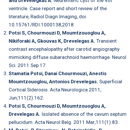
and Drevelegkas A.
Neurenteric cyst of the 4th
ventricle. Case report and short review of the
literature, Radiol Diagn Imaging, doi:
10.15761/RDI.1000138,2018
Potsi S, Chourmouzi D, Moumtzouoglou A,
Nikiforaki A, Gkouvas K, Drevelegas A.
Transient
contrast encephalopathy after carotid angiography
mimicking diffuse subarachnoid haemorrhage. Neurol
Sci. 2011 Sep 17.
Stamatia Pοtsi, Danai Chourmouzi, Anestis
Moumtzouoglou, Antonios Drevelegas.
Superficial
Cortical Siderosis. Acta Neurologica 2011,
Jun;111(2):162.
Potsi S, Chourmouzi D, Moumtzouoglou A,
Drevelegas A.
Isolated absence of the cavum septum
pellucidum. Acta Neurol Belg. 2011 Mar;111(1):83.