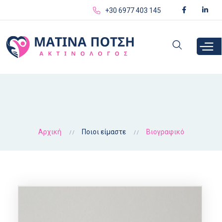
Παράκαμψη
+30 6977 403 145
προς το
κυρίως
περιεχόμενο
Αρχική
Ποιοι είμαστε
Βιογραφικό