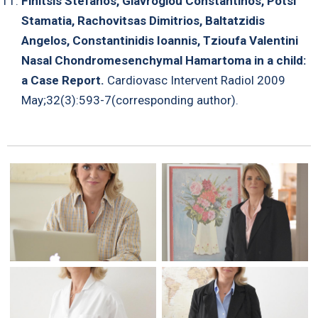
Finitsis Stefanos, Giavroglou Constantinos, Potsi
Stamatia, Rachovitsas Dimitrios, Baltatzidis
Angelos, Constantinidis Ioannis, Tzioufa Valentini
Nasal Chondromesenchymal Hamartoma in a child:
a Case Report.
Cardiovasc Intervent Radiol 2009
May;32(3):593-7(corresponding author).