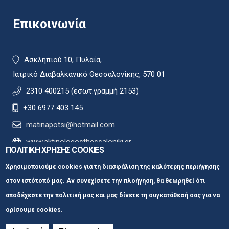
Επικοινωνία
Ασκληπιού 10, Πυλαία,
Ιατρικό Διαβαλκανικό Θεσσαλονίκης, 570 01
2310 400215 (εσωτ.γραμμή 2153)
+30 6977 403 145
matinapotsi@hotmail.com
www.aktinologosthessaloniki.gr
ΠΟΛΙΤΙΚΗ ΧΡΗΣΗΣ COOKIES
Χρησιμοποιούμε cookies για τη διασφάλιση της καλύτερης περιήγησης
στον ιστότοπό μας. Αν συνεχίσετε την πλοήγηση, θα θεωρηθεί ότι
αποδέχεστε την πολιτική μας και μας δίνετε τη συγκατάθεσή σας για να
ορίσουμε cookies.
Ακτινολόγος Μαστού Θεσσαλονίκη |
Ματίνα
Πότση © 2023
Κατασκευή
ιστοσελίδων Istology | Web & Marketing Solutions